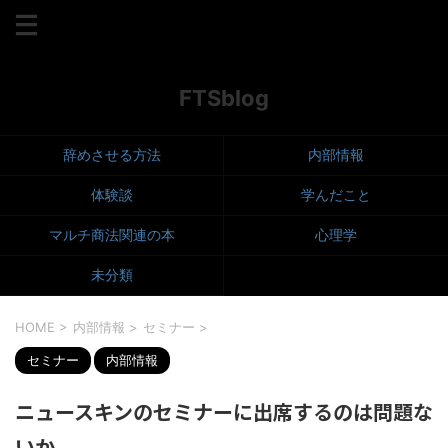
マルチ商法、人間関係、洗脳、心理学
FTSblog
辞めさせる方法
内部情報
体験談
学んだこと
マルチ商法関連の本
心理学
未分類
HOME
>
内部情報
>
セミナー
>
セミナー
内部情報
ニュースキンのセミナーに出席するのは問題な
いか