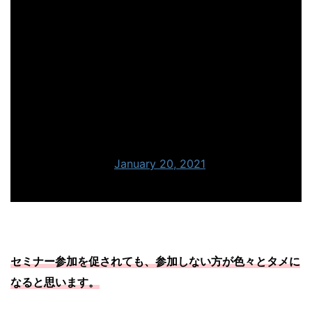
あなたを勧誘したいので
時間ください
この一言で済む話を
ムダに色々とやる事を増やしてる
だけなんだよな
— FTS＠ニュースキンやってたMR
(@FTS_NUSKIN)
January 20, 2021
セミナー参加を促されても、参加しない方が色々とタメに
なると思います。