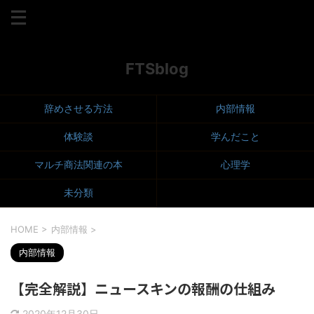
マルチ商法、人間関係、洗脳、心理学
FTSblog
辞めさせる方法
内部情報
体験談
学んだこと
マルチ商法関連の本
心理学
未分類
HOME
>
内部情報
>
内部情報
【完全解説】ニュースキンの報酬の仕組み
2020年12月30日