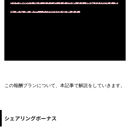
の3種類の ビジネス タイプにより、働き方に対する
さまざまなニーズに対応します。
さらにリーダーを 目指す方のために、スピード感の
あるビジネス拡大を後押しするシステムを採用。パ
ートタイム ビジネスからビッグ ビジネスまで、しっ
かりとサポートします。
この報酬プランについて、本記事で解説をしていきます。
シェアリングボーナス